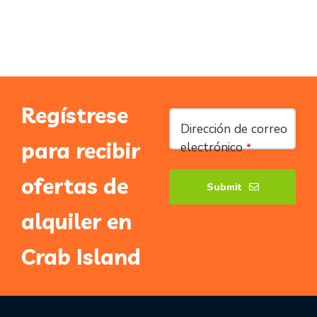
Regístrese
Your
Dirección de correo
Website
*
para recibir
electrónico
*
ofertas de
Submit
alquiler en
Crab Island